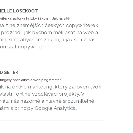
HELLE LOSEKOOT
iterka, autorka knížky i školení Jak na sítě
a z nejznámějších českých copywriterek
prozradí, jak bychom měli psát na web a
ální sítě, abychom zaujali, a jak se i z nás
u stát copywriteři...
ID ŠETEK
ingový specialista a web programátor
ík na online marketing, který zároveň tvoří
vlastní online vzdělávací projekty. V
riálu nás názorně a hlavně srozumitelně
ámí s principy Google Analytics...