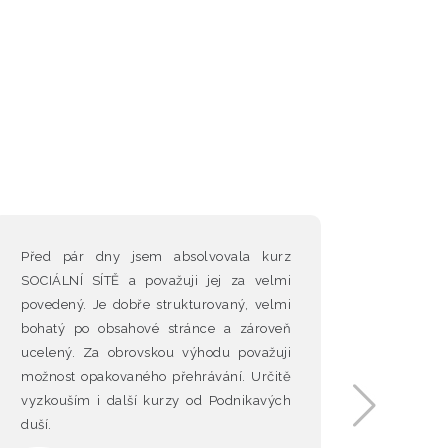
Před pár dny jsem absolvovala kurz
O kurz
SOCIÁLNÍ SÍTĚ a považuji jej za velmi
vysvět
povedený. Je dobře strukturovaný, velmi
vyzná, 
bohatý po obsahové stránce a zároveň
Vám to
ucelený. Za obrovskou výhodu považuji
možnost opakovaného přehrávání. Určitě
vyzkouším i další kurzy od Podnikavých
duší.