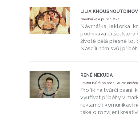
LILIA KHOUSNOUTDINOV
Návrhářka a publicistka
Návrhářka, lektorka, 
podnikavá duše, která
životě dělá přesně to, c
Nasdílí nám svůj příběh 
RENÉ NEKUDA
Lektor tvůrčího psaní, autor knížek
Profík na tvůrčí psaní, 
využívat příběhy v mark
reklamě i komunikaci n
také o rozvíjení kreativit