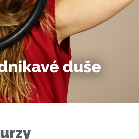
odnikavé duše
urzy