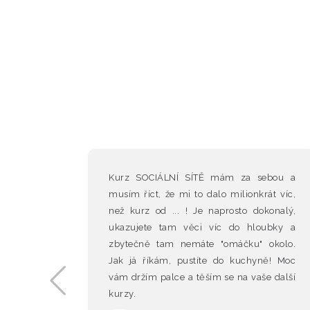
a výběr
Kurz SOCIÁLNÍ SÍTĚ mám za sebou a
opravdu
musím říct, že mi to dalo milionkrát víc,
než kurz od ... ! Je naprosto dokonalý,
ukazujete tam věci víc do hloubky a
zbytečně tam nemáte "omáčku" okolo.
Jak já říkám, pustíte do kuchyně! Moc
vám držím palce a těším se na vaše další
Previous
kurzy.