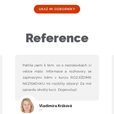
UKAŽ MI ODBORNÍKY
Reference
Patřila jsem k těm, co o neziskovkách ví
velice málo. Informace a rozhovory se
zajímavými lidmi v kurzu ROZJÍŽDÍME
NEZISKOVKU mi rozšířily obzory! Za mě
opravdu skvělý kurz. Doporučuji!
Vladimíra Kršková
IT