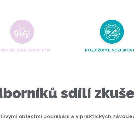
DUJEME PRACOVNÍ TÝM
ROZJÍŽDÍME NEZISKOV
borníků sdílí zkuš
tlivými oblastmi podnikání a v praktických návode