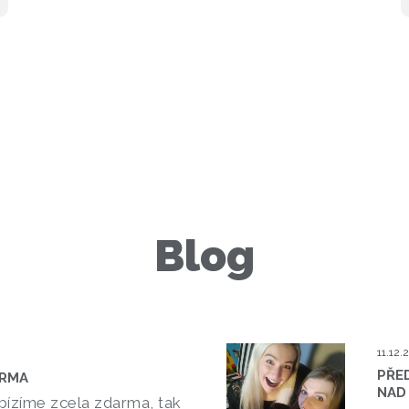
Blog
11.12.
PŘED
ARMA
NAD
bízíme zcela zdarma, tak