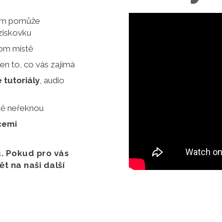
vám pomůže
eziskovku
nom místě
en to, co vás zajímá
 tutoriály
, audio
dě neřeknou
cemi
. Pokud pro vás
 na naši další