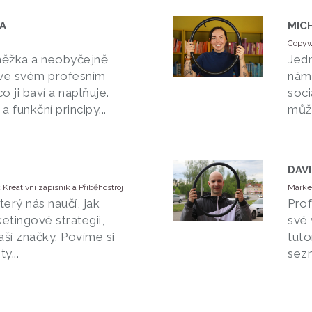
A
MIC
Copywr
kněžka a neobyčejně
Jedn
 ve svém profesním
nám 
o ji baví a naplňuje.
soci
a funkční principy...
můžo
DAV
 Kreativní zápisník a Příběhostroj
Market
který nás naučí, jak
Prof
etingové strategii,
své 
aší značky. Povíme si
tuto
y...
sezn