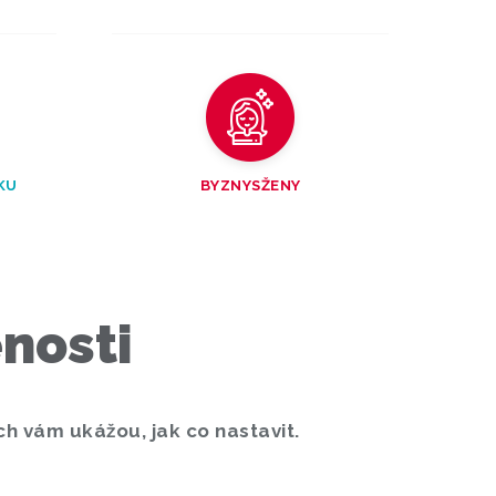
KU
BYZNYSŽENY
enosti
ch vám ukážou, jak co nastavit.