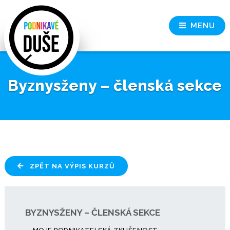
MENU
Byznysženy – členská sekce
ZPĚT NA VÝPIS KURZŮ
BYZNYSŽENY – ČLENSKÁ SEKCE