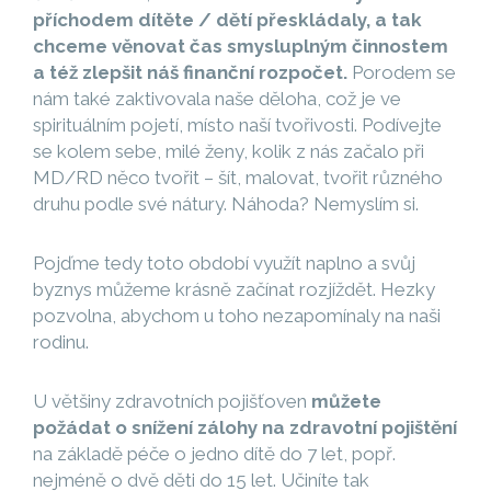
příchodem dítěte / dětí přeskládaly, a tak
chceme věnovat čas smysluplným činnostem
a též zlepšit náš finanční rozpočet.
Porodem se
nám také zaktivovala naše děloha, což je ve
spirituálním pojetí, místo naší tvořivosti. Podívejte
se kolem sebe, milé ženy, kolik z nás začalo při
MD/RD něco tvořit – šít, malovat, tvořit různého
druhu podle své nátury. Náhoda? Nemyslím si.
Pojďme tedy toto období využít naplno a svůj
byznys můžeme krásně začínat rozjíždět. Hezky
pozvolna, abychom u toho nezapomínaly na naši
rodinu.
U většiny zdravotních pojišťoven
můžete
požádat o snížení zálohy na zdravotní pojištění
na základě péče o jedno dítě do 7 let, popř.
nejméně o dvě děti do 15 let. Učiníte tak