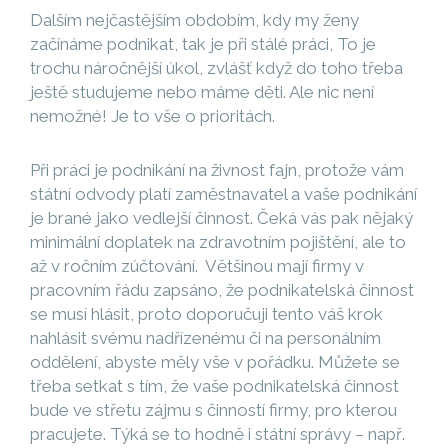
Dalším nejčastějším obdobím, kdy my ženy
začínáme podnikat, tak je při stálé práci, To je
trochu náročnější úkol, zvlášť když do toho třeba
ještě studujeme nebo máme děti. Ale nic není
nemožné! Je to vše o prioritách.
Při práci je podnikání na živnost fajn, protože vám
státní odvody platí zaměstnavatel a vaše podnikání
je brané jako vedlejší činnost. Čeká vás pak nějaký
minimální doplatek na zdravotním pojištění, ale to
až v ročním zúčtování. Většinou mají firmy v
pracovním řádu zapsáno, že podnikatelská činnost
se musí hlásit, proto doporučuji tento váš krok
nahlásit svému nadřízenému či na personálním
oddělení, abyste měly vše v pořádku. Můžete se
třeba setkat s tím, že vaše podnikatelská činnost
bude ve střetu zájmu s činností firmy, pro kterou
pracujete. Týká se to hodně i státní správy – např.