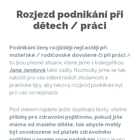
Rozjezd podnikání při
dětech / práci
Podnikání ženy rozjíždějí nejčastěji při
mateřské / rodičovské dovolené či při práci
. A
to jsou přesně situace, které jsme s kolegyňkou
Jana Jandová
také zažily. Rozhodly jsme se tak
natočit pro vás sdílení našich zkušeností a
praktické tipy, aby takový rozjezd podnikání byl
pro vás co nejsnazší.
Pod videem najdete ještě doplňující texty, včetně
přílohy pro zdravotní pojišťovnu, pokud jste
máma od malého dítěte, tak abyste mohly
být osvobozené od plateb zdravotního
pojištění v prvním roce podnikání
, který je pro