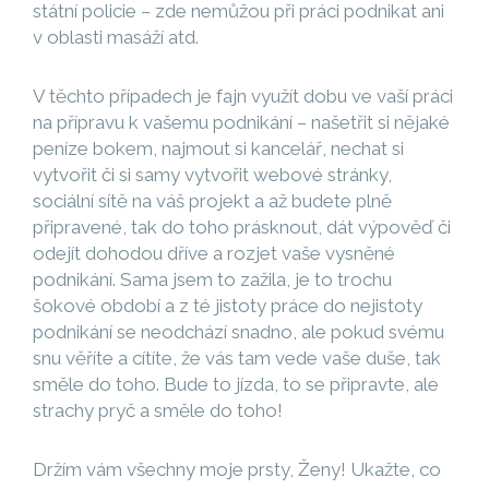
státní policie – zde nemůžou při práci podnikat ani
v oblasti masáží atd.
V těchto případech je fajn využít dobu ve vaší práci
na přípravu k vašemu podnikání – našetřit si nějaké
peníze bokem, najmout si kancelář, nechat si
vytvořit či si samy vytvořit webové stránky,
sociální sítě na váš projekt a až budete plně
připravené, tak do toho prásknout, dát výpověď či
odejít dohodou dříve a rozjet vaše vysněné
podnikání. Sama jsem to zažila, je to trochu
šokové období a z té jistoty práce do nejistoty
podnikání se neodchází snadno, ale pokud svému
snu věříte a cítíte, že vás tam vede vaše duše, tak
směle do toho. Bude to jízda, to se připravte, ale
strachy pryč a směle do toho!
Držím vám všechny moje prsty, Ženy! Ukažte, co