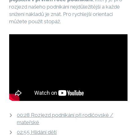
rozjezd našeho podnikání nejdůležitější a každé
snížení nákladů je znát. Pro rychlejší orientaci
můžete použít stopáž.
00:28 Rozjezd podnikání při rodičovské /
mateřské
02:55 Hlídání dětí