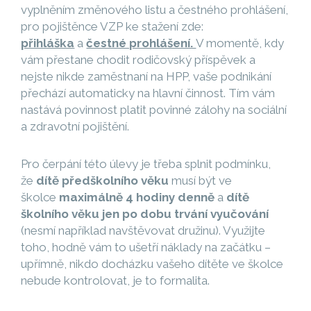
vyplněním změnového listu a čestného prohlášení,
pro pojištěnce VZP ke stažení zde:
přihláška
a
čestné prohlášení.
V momentě, kdy
vám přestane chodit rodičovský příspěvek a
nejste nikde zaměstnaní na HPP, vaše podnikání
přechází automaticky na hlavní činnost. Tím vám
nastává povinnost platit povinné zálohy na sociální
a zdravotní pojištění.
Pro čerpání této úlevy je třeba splnit podmínku,
že
dítě předškolního věku
musí být ve
školce
maximálně 4 hodiny denně
a
dítě
školního věku jen po dobu trvání vyučování
(nesmí například navštěvovat družinu). Využijte
toho, hodně vám to ušetří náklady na začátku –
upřímně, nikdo docházku vašeho dítěte ve školce
nebude kontrolovat, je to formalita.