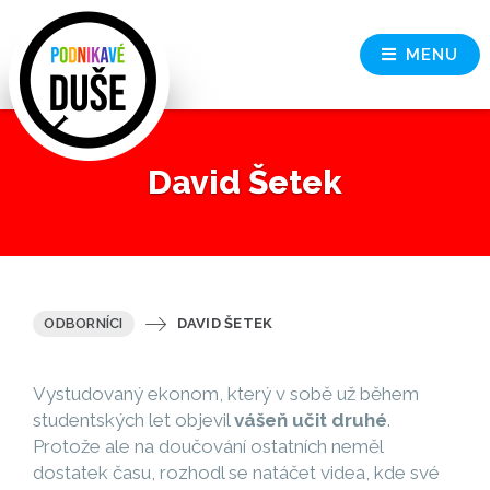
MENU
David Šetek
ODBORNÍCI
DAVID ŠETEK
Vystudovaný ekonom, který v sobě už během
studentských let objevil
vášeň učit druhé
.
Protože ale na doučování ostatních neměl
dostatek času, rozhodl se natáčet videa, kde své