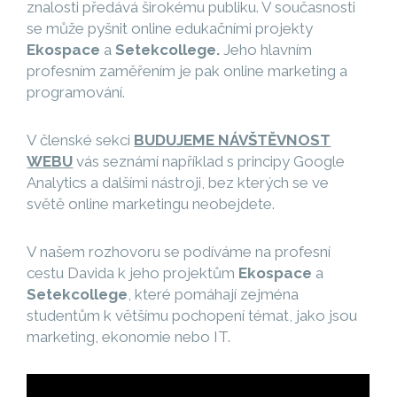
znalosti předává širokému publiku. V současnosti
se může pyšnit online edukačními projekty
Ekospace
a
Setekcollege.
Jeho hlavním
profesním zaměřením je pak online marketing a
programování.
V členské sekci
BUDUJEME NÁVŠTĚVNOST
WEBU
vás seznámí například s principy Google
Analytics a dalšími nástroji, bez kterých se ve
světě online marketingu neobejdete.
V našem rozhovoru se podíváme na profesní
cestu Davida k jeho projektům
Ekospace
a
Setekcollege
, které pomáhají zejména
studentům k většímu pochopení témat, jako jsou
marketing, ekonomie nebo IT.