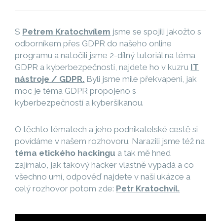
S
Petrem Kratochvílem
jsme se spojili jakožto s
odborníkem přes GDPR do našeho online
programu a natočili jsme 2-dílný tutoriál na téma
GDPR a kyberbezpečnosti, najdete ho v kuzru
IT
nástroje / GDPR.
Byli jsme mile překvapeni, jak
moc je téma GDPR propojeno s
kyberbezpečností a kyberšikanou.
O těchto tématech a jeho podnikatelské cestě si
povídáme v našem rozhovoru. Narazili jsme též na
téma etického hackingu
a tak mě hned
zajímalo, jak takový hacker vlastně vypadá a co
všechno umí, odpověď najdete v naší ukázce a
celý rozhovor potom zde:
Petr Kratochvíl.