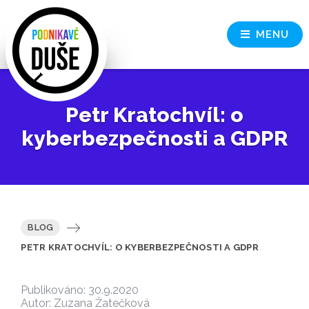
MENU
Petr Kratochvíl: o
kyberbezpečnosti a GDPR
BLOG
PETR KRATOCHVÍL: O KYBERBEZPEČNOSTI A GDPR
Publikováno: 30.9.2020
Autor: Zuzana Žatečková