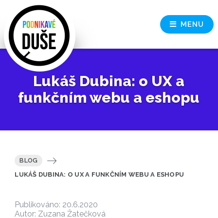
MENU
Lukáš Dubina: o UX a
funkčním webu a eshopu
BLOG
LUKÁŠ DUBINA: O UX A FUNKČNÍM WEBU A ESHOPU
Publikováno: 20.6.2020
Autor: Zuzana Žatečková