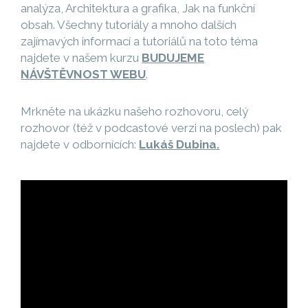
analýza, Architektura a grafika, Jak na funkční
obsah. Všechny tutoriály a mnoho dalších
zajímavých informací a tutoriálů na toto téma
najdete v našem kurzu
BUDUJEME
NÁVŠTĚVNOST WEBU
.
Mrkněte na ukázku našeho rozhovoru, celý
rozhovor (též v podcastové verzi na poslech) pak
najdete v odbornících:
Lukáš Dubina.