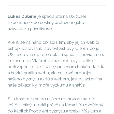
Lukáš Dubina
je specialista na UX (User
Experience = do češtiny přeloženo jako
uživatelská přívětivost).
Klienti se na něho obrací s tím, aby jejich web či
eshop nastavil tak, aby byl ziskový. O tom, co je
UX, a co vše do této oblasti spadá, si povídáme s
Lukášem ve Vlašimi. Za nás třeba bylo velké
překvapení to, že UX nejsou jenom funkční tlačítka
a hezká grafika webu, ale celkové propojení
našeho byznysu a cílů s webem, jasné zacílení na
naše zákazníky, moře výzkumu a analýz.
S Lukášem jsme po našem rozhovoru natočili
ještě 4-dílný tutoriál právě na téma UX rozdělený
do kapitol: Propojení byznysu a webu, Výzkum a