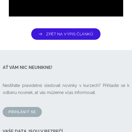
ZPĚT NA VÝPIS ČLÁNKŮ
AŤ VÁM NIC NEUNIKNE!
Nestíháte pravidelně sledovat novinky v kurzech? Přihlaste se k
odběru novinek, ať vás můžeme včas informovat.
PŘIHLÁSIT SE
VAŠE DATA JSOU V BEZPEČÍ